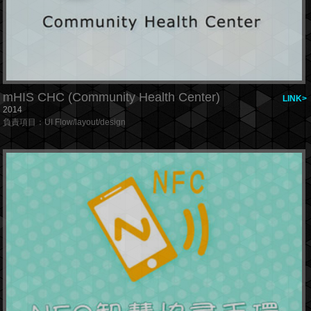
mHIS CHC (Community Health Center)
LINK>
2014
負責項目：UI Flow/layout/design