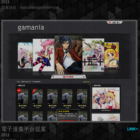
2011
負責項目：layout/design/html+css
電子漫畫平台提案
LINK>
2011