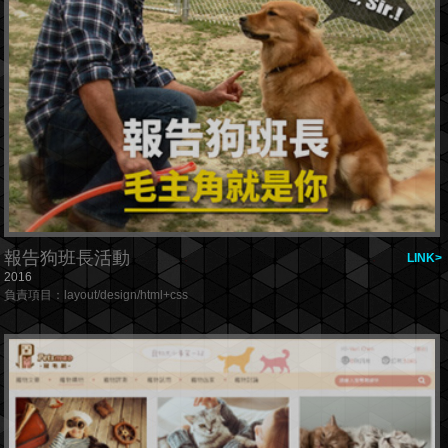
報告狗班長活動
LINK>
2016
負責項目：layout/design/html+css