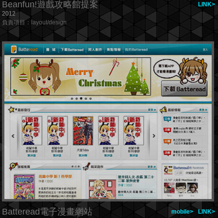
Beanfun!遊戲攻略館提案
LINK>
2012
負責項目：layout/design
Batteread電子漫畫網站
mobile>
LINK>