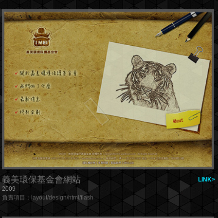
義美環保基金會網站
LINK>
2009
負責項目：layout/design/html/flash