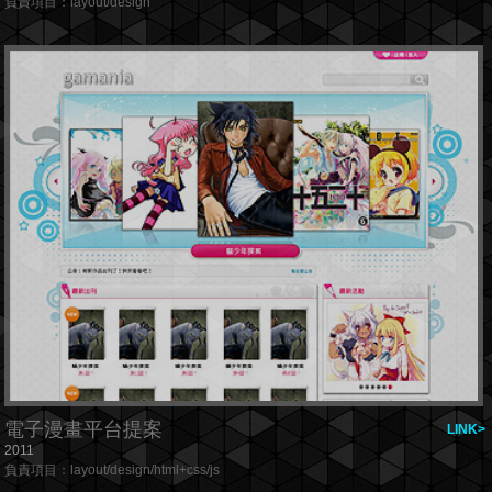
負責項目：layout/design
電子漫畫平台提案
LINK>
2011
負責項目：layout/design/html+css/js