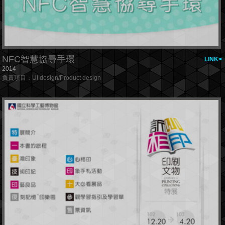
NFC智慧協尋手環
LINK>
2014
負責項目：UI design/Product design