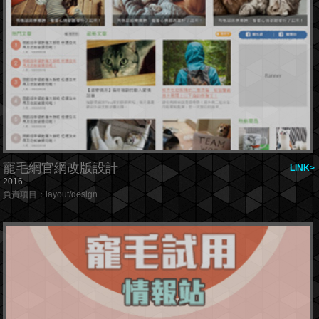
寵毛網官網改版設計
LINK>
2016
負責項目：layout/design