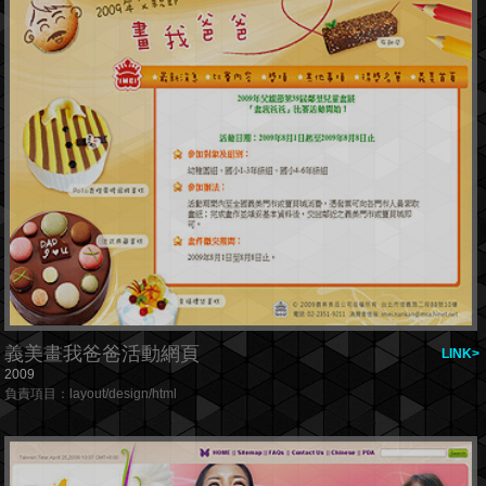
義美畫我爸爸活動網頁
LINK>
2009
負責項目：layout/design/html